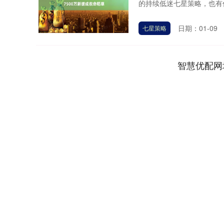
的持续低迷七星策略，也有伯
日期：01-09
七星策略
智慧优配网
深证成指
14297.48
.62
0.89%
187.36
1