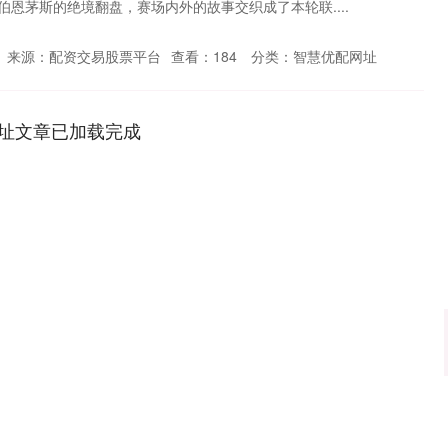
恩茅斯的绝境翻盘，赛场内外的故事交织成了本轮联....
来源：配资交易股票平台
查看：
184
分类：
智慧优配网址
址文章已加载完成
沪深300
4688.37
.33%
37.06
0.80%