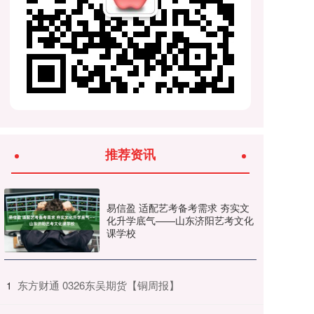
推荐资讯
易信盈 适配艺考备考需求 夯实文
化升学底气——山东济阳艺考文化
课学校
​东方财通 0326东吴期货【铜周报】
1