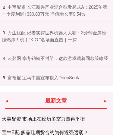
​申宝配资 长江新兴产业混合型发起式A：2025年第
2
一季度利润1330.83万元 净值增长率9.54%
​万生优配 记者实探世界机器人大赛：3分钟金属碰
3
撞燃炸！机甲“K.O.”名场面直击｜一探
​云燚网 寒冬钓鲫不封竿，这款游戏藏着同款策略经
4
​富裕配 宝马中国宣布接入DeepSeek
5
最新文章
天美配资 市场正在经历多空力量再平衡
宝牛E配 多晶硅期货合约为何近强远弱？