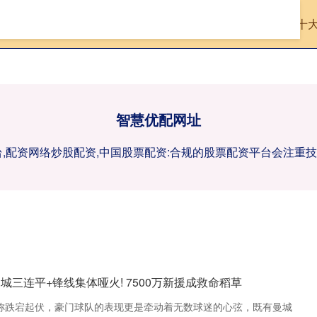
首页
智慧优配网址
股票配资杠杆
股票配资十
智慧优配网址
台,配资网络炒股配资,中国股票配资:合规的股票配资平台会注
曼城三连平+锋线集体哑火! 7500万新援成救命稻草
决堪称跌宕起伏，豪门球队的表现更是牵动着无数球迷的心弦，既有曼城