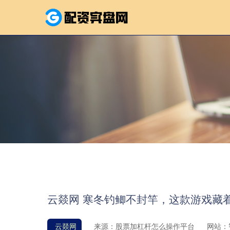
云燚网 寒冬钓鲫不封竿，这款游戏藏
云燚网
来源：股票加杠杆怎么操作平台
网站：