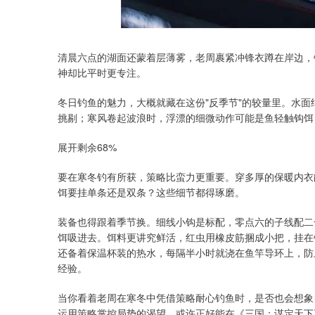
919.51
深证成指
14295.08
19.16
0.49%
清晨六点的湖面还蒙着层薄雾，老周裹紧冲锋衣蹲在岸边，
神却比平时更专注。
冬日钓鱼的魅力，大概就藏在这份"反季节"的较量里。水
挑剔；寒风卷起波浪时，浮漂的细微动作可能是鱼轻触钩饵
展开剩余68%
要在寒冬钓有所获，策略比蛮力更重要。穿多厚的保暖内衣
饵要挂单条还是双条？这些细节都得琢磨。
装备也得跟着季节换。细线小钩是标配，零点六的子线配二
饵吸进去。饵料更讲究鲜活，红虫用橡皮筋捆成小把，挂在
还备着保温杯装的热水，每隔半小时就浇在鱼竿导环上，防
经验。
当你看着老周在寒冬中凭借策略耐心钓鱼时，是否也会想象
运用策略掌控局势的渴望，或许正好能在《三国：谋定天下