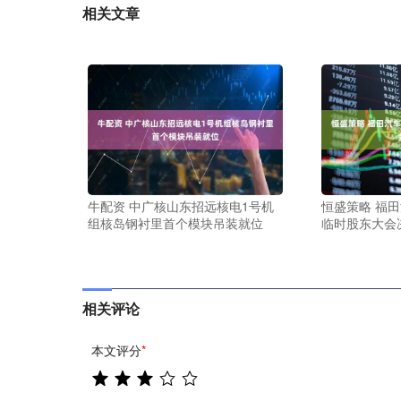
相关文章
牛配资 中广核山东招远核电1号机
恒盛策略 福田
组核岛钢衬里首个模块吊装就位
临时股东大会
相关评论
本文评分
*