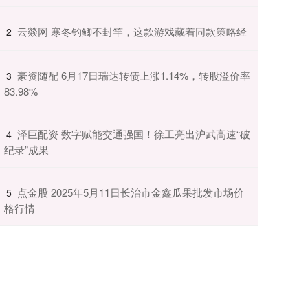
​云燚网 寒冬钓鲫不封竿，这款游戏藏着同款策略经
2
​豪资随配 6月17日瑞达转债上涨1.14%，转股溢价率
3
83.98%
​泽巨配资 数字赋能交通强国！徐工亮出沪武高速“破
4
纪录”成果
​点金股 2025年5月11日长治市金鑫瓜果批发市场价
5
格行情