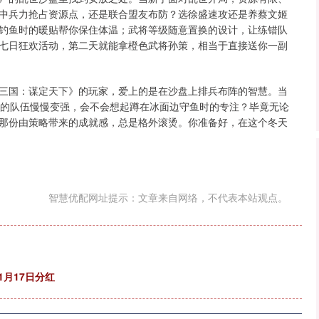
中兵力抢占资源点，还是联合盟友布防？选徐盛速攻还是养蔡文姬
钓鱼时的暖贴帮你保住体温；武将等级随意置换的设计，让练错队
七日狂欢活动，第二天就能拿橙色武将孙策，相当于直接送你一副
三国：谋定天下》的玩家，爱上的是在沙盘上排兵布阵的智慧。当
里的队伍慢慢变强，会不会想起蹲在冰面边守鱼时的专注？毕竟无论
那份由策略带来的成就感，总是格外滚烫。你准备好，在这个冬天
智慧优配网址提示：文章来自网络，不代表本站观点。
1月17日分红