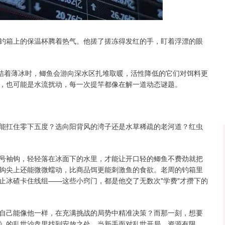
沪深300
4689.96
184.96
1.31%
38.65
钓箱上的保温杯腾着热气。他搓了搓冻得发红的手，盯着浮漂的眼
面结着薄冰时，鲫鱼会游向深水区扎堆取暖，活性降低的它们对饵料更
，也可能是水流扰动，每一次提竿都像在解一道动态谜题。
能扛住零下五度？选向阳背风的湾子还是水草稀疏的老河道？红虫
号袖钩，轻轻落在冰面下的水里，才能让开口轻的鲫鱼不费劲就把
钩尖上还能微微蠕动，比商品饵更能刺激鱼的食欲。老周的钓箱里
止冰碴卡住线组——这些小窍门，都是他交了无数次"学费"才攒下的
自己能像他一样，在充满挑战的局势中精准决策？而那一刻，想要
》的乱世沙盘里找到安放之处。当新手面对乱世开局，资源有限、