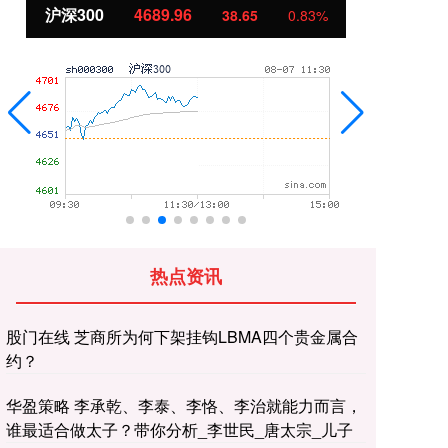
北证50
1129.72
0.83%
6.84
0.61%
热点资讯
股门在线 芝商所为何下架挂钩LBMA四个贵金属合
约？
华盈策略 李承乾、李泰、李恪、李治就能力而言，
谁最适合做太子？带你分析_李世民_唐太宗_儿子