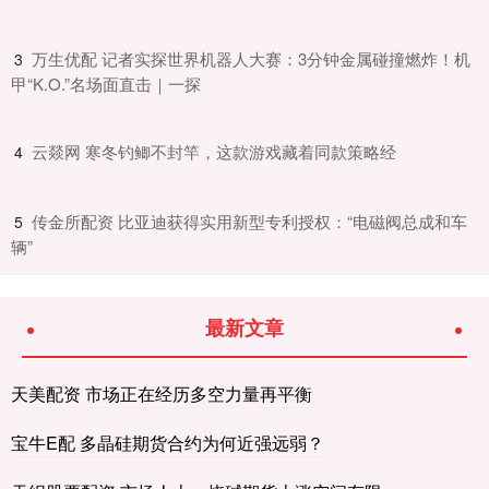
​万生优配 记者实探世界机器人大赛：3分钟金属碰撞燃炸！机
3
甲“K.O.”名场面直击｜一探
​云燚网 寒冬钓鲫不封竿，这款游戏藏着同款策略经
4
​传金所配资 比亚迪获得实用新型专利授权：“电磁阀总成和车
5
辆”
最新文章
天美配资 市场正在经历多空力量再平衡
宝牛E配 多晶硅期货合约为何近强远弱？