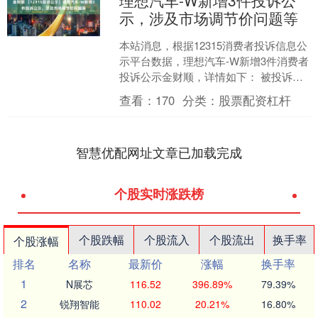
理想汽车-W新增3件投诉公
示，涉及市场调节价问题等
本站消息，根据12315消费者投诉信息公
示平台数据，理想汽车-W新增3件消费者
投诉公示金财顺，详情如下： 被投诉企
业：北京理想汽车有限公司投诉基本信
查看：
170
分类：
股票配资杠杆
息：2025....
智慧优配网址文章已加载完成
个股实时涨跌榜
个股跌幅
个股流入
个股流出
换手率
个股涨幅
排名
名称
最新价
涨幅
换手率
1
N展芯
116.52
396.89%
79.39%
2
锐翔智能
110.02
20.21%
16.80%