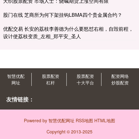
天织股票配资 市场人士：烧碱期货上涨空间有限
股门在线 芝商所为何下架挂钩LBMA四个贵金属合约？
优配交易 长安的荔枝李善德为什么要怒怼右相，自毁前程，
设计使荔枝变质_左相_郑平安_圣人
智慧优配
股票配资
股票配资
配资网络
网址
杠杆
十大平台
炒股配资
友情链接：
Powered by
智慧优配网址
RSS地图
HTML地图
Copyright
© 2013-2025