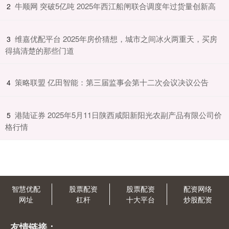
​牛顺网 突破5亿吨 2025年西江船闸联合调度年过货量创新高
2
​维嘉优配平台 2025年房价猜想，城市之间冰火两重天，买房
3
得搞清楚的那些门道
​策略联盟 亿田智能：第三届监事会第十二次会议决议公告
4
​港陆证券 2025年5月11日陕西咸阳新阳光农副产品有限公司价
5
格行情
智慧优配
股票配资
股票配资
配资网络
网址
杠杆
十大平台
炒股配资
友情链接：