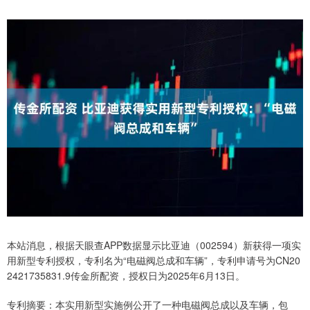
本站消息，根据天眼查APP数据显示比亚迪（002594）新获得一项实
用新型专利授权，专利名为“电磁阀总成和车辆”，专利申请号为CN20
2421735831.9传金所配资，授权日为2025年6月13日。
专利摘要：本实用新型实施例公开了一种电磁阀总成以及车辆，包