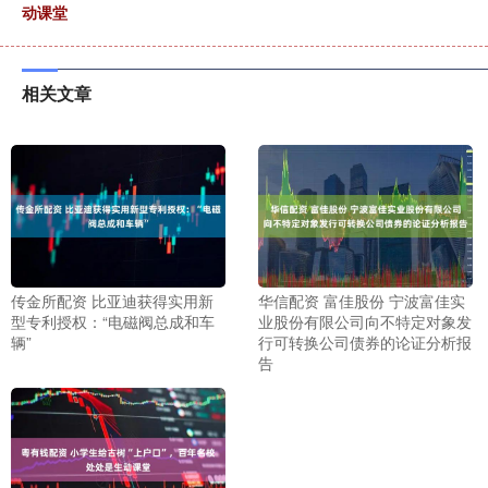
动课堂
相关文章
传金所配资 比亚迪获得实用新
华信配资 富佳股份 宁波富佳实
型专利授权：“电磁阀总成和车
业股份有限公司向不特定对象发
辆”
行可转换公司债券的论证分析报
告