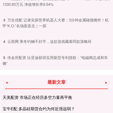
1330.83万元 净值增长率9.54%
​万生优配 记者实探世界机器人大赛：3分钟金属碰撞燃炸！机
3
甲“K.O.”名场面直击｜一探
​云燚网 寒冬钓鲫不封竿，这款游戏藏着同款策略经
4
​传金所配资 比亚迪获得实用新型专利授权：“电磁阀总成和车
5
辆”
最新文章
天美配资 市场正在经历多空力量再平衡
宝牛E配 多晶硅期货合约为何近强远弱？