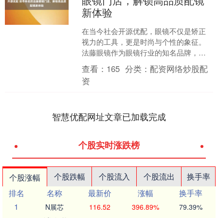
眼镜门店，解锁高品质配镜
新体验
在当今社会开源优配，眼镜不仅是矫正
视力的工具，更是时尚与个性的象征。
法藤眼镜作为眼镜行业的知名品牌，备
受消费者关注。那么，有名的法藤眼镜
查看：
165
分类：
配资网络炒股配
门店究竟有哪些优势和特点....
资
智慧优配网址文章已加载完成
个股实时涨跌榜
个股跌幅
个股流入
个股流出
换手率
个股涨幅
排名
名称
最新价
涨幅
换手率
1
N展芯
116.52
396.89%
79.39%