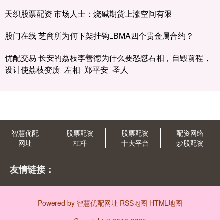
天织股票配资 市场人士：烧碱期货上涨空间有限
股门在线 芝商所为何下架挂钩LBMA四个贵金属合约？
优配交易 长安的荔枝李善德为什么要怒怼右相，自毁前程，
设计使荔枝变质_左相_郑平安_圣人
智慧优配
股票配资
股票配资
配资网络
网址
杠杆
十大平台
炒股配资
友情链接：
Powered by
智慧优配网址
RSS地图
HTML地图