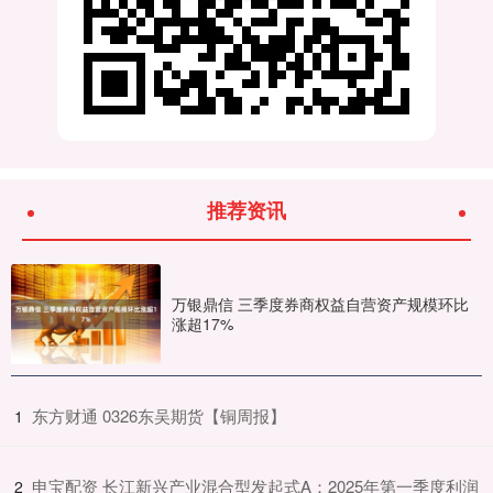
推荐资讯
万银鼎信 三季度券商权益自营资产规模环比
涨超17%
​东方财通 0326东吴期货【铜周报】
1
​申宝配资 长江新兴产业混合型发起式A：2025年第一季度利润
2