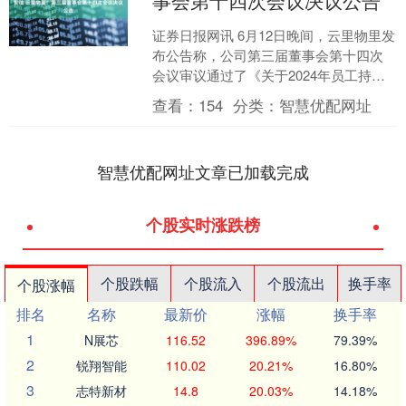
事会第十四次会议决议公告
证券日报网讯 6月12日晚间，云里物里发
布公告称，公司第三届董事会第十四次
会议审议通过了《关于2024年员工持股
计划第一个锁定期届满暨解锁条件未成
查看：
154
分类：
智慧优配网址
就的议案》《关....
智慧优配网址文章已加载完成
个股实时涨跌榜
个股跌幅
个股流入
个股流出
换手率
个股涨幅
排名
名称
最新价
涨幅
换手率
1
N展芯
116.52
396.89%
79.39%
2
锐翔智能
110.02
20.21%
16.80%
3
志特新材
14.8
20.03%
14.18%