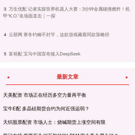
​万生优配 记者实探世界机器人大赛：3分钟金属碰撞燃炸！机
3
甲“K.O.”名场面直击｜一探
​云燚网 寒冬钓鲫不封竿，这款游戏藏着同款策略经
4
​富裕配 宝马中国宣布接入DeepSeek
5
最新文章
天美配资 市场正在经历多空力量再平衡
宝牛E配 多晶硅期货合约为何近强远弱？
天织股票配资 市场人士：烧碱期货上涨空间有限