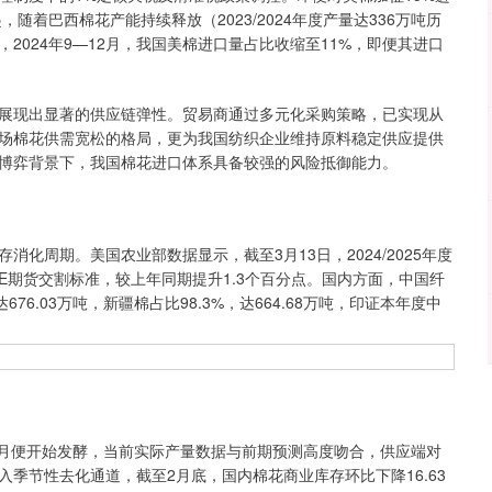
随着巴西棉花产能持续释放（2023/2024年度产量达336万吨历
024年9—12月，我国美棉进口量占比收缩至11%，即便其进口
现出显著的供应链弹性。贸易商通过多元化采购策略，已实现从
场棉花供需宽松的格局，更为我国纺织企业维持原料稳定供应提供
博弈背景下，我国棉花进口体系具备较强的风险抵御能力。
周期。美国农业部数据显示，截至3月13日，2024/2025年度
合ICE期货交割标准，较上年同期提升1.3个百分点。国内方面，中国纤
6.03万吨，新疆棉占比98.3%，达664.68万吨，印证本年度中
月便开始发酵，当前实际产量数据与前期预测高度吻合，供应端对
季节性去化通道，截至2月底，国内棉花商业库存环比下降16.63