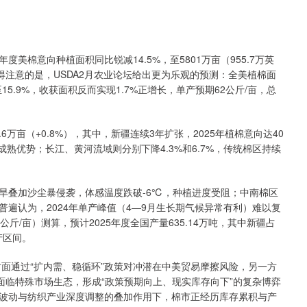
度美棉意向种植面积同比锐减14.5%，至5801万亩（955.7万英
值得注意的是，USDA2月农业论坛给出更为乐观的预测：全美植棉面
降至15.9%，收获面积反而实现1.7%正增长，单产预期62公斤/亩，总
万亩（+0.8%），其中，新疆连续3年扩张，2025年植棉意向达40
术成熟优势；长江、黄河流域则分别下降4.3%和6.7%，传统棉区持续
叠加沙尘暴侵袭，体感温度跌破-6℃，种植进度受阻；中南棉区
遍认为，2024年单产峰值（4—9月生长期气候异常有利）难以复
16公斤/亩）测算，预计2025年度全国产量635.14万吨，其中新疆占
产区间。
面通过“扩内需、稳循环”政策对冲潜在中美贸易摩擦风险，另一方
面临特殊市场生态，形成“政策预期向上、现实库存向下”的复杂博弈
波动与纺织产业深度调整的叠加作用下，棉市正经历库存累积与产