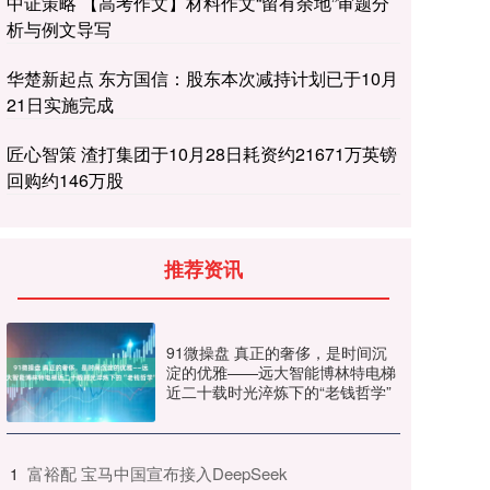
中证策略 【高考作文】材料作文“留有余地”审题分
析与例文导写
华楚新起点 东方国信：股东本次减持计划已于10月
21日实施完成
匠心智策 渣打集团于10月28日耗资约21671万英镑
回购约146万股
推荐资讯
91微操盘 真正的奢侈，是时间沉
淀的优雅——远大智能博林特电梯
近二十载时光淬炼下的“老钱哲学”
​富裕配 宝马中国宣布接入DeepSeek
1