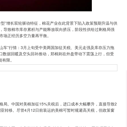
沪深300
4651.31
.24%
-6.85
-0.15%
导型”增长双轮驱动特征，棉花产业在此背景下陷入政策预期升温与供
，导致棉市库存累积与产能释放双向挤压，阶段性供给过剩格局强
市场正经历多空力量再平衡。
山车”行情：3月上旬受中美两国加征关税、美元走强及库存压力拖
因出口数据回暖及空头回补推动，郑棉则在外盘带动下震荡上行，但受
能有限。
局。中国对美棉加征15%关税后，进口成本大幅攀升，直接导致2
大利亚转移。尽管4月12日前装运的美棉可暂时规避高关税，但政策窗