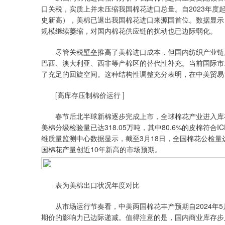
口关税，实质上并未压缩我国棉花进口总量。自2023年度起，
史新高），美棉已退出我国棉花进口来源国首位。数据显示，2
规模继续萎缩，对国内棉花供应链的扰动也已边际弱化。
尽管关税壁垒推高了美棉进口成本，但国内纺织产业链展
巴西、澳大利亚、西非等产棉区的替代性补充。当前国际市
了充足的回旋空间。这种结构性调整充分表明，在中美贸易
[高库存压制棉价运行 ]
春节后北半球新棉逐步完成上市，全球棉花产业进入库存消化
美棉分级检验量已达318.05万吨，其中80.6%的皮棉符
维质量监测中心数据显示，截至3月18日，全国棉花公检量达67
国棉花产量创近10年新高的市场预期。
表为美棉出口状况年度对比
从市场运行节奏看，中美两国棉花丰产预期自2024年5
期价的影响力已边际递减。值得注意的是，国内商业库存步入