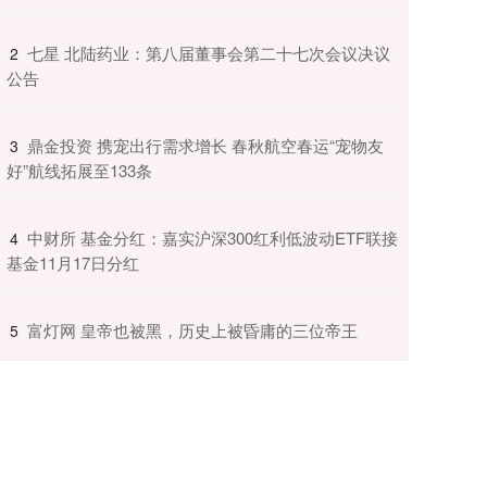
​七星 北陆药业：第八届董事会第二十七次会议决议
2
公告
​鼎金投资 携宠出行需求增长 春秋航空春运“宠物友
3
好”航线拓展至133条
​中财所 基金分红：嘉实沪深300红利低波动ETF联接
4
基金11月17日分红
​富灯网 皇帝也被黑，历史上被昏庸的三位帝王
5