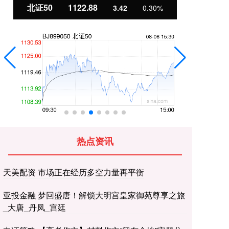
北证50
1122.88
创
3.42
0.30%
热点资讯
天美配资 市场正在经历多空力量再平衡
亚投金融 梦回盛唐！解锁大明宫皇家御苑尊享之旅
_大唐_丹凤_宫廷