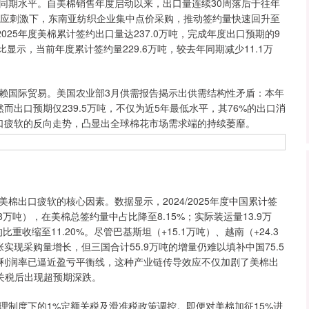
期水平。自美棉销售年度启动以来，出口量连续30周落后于往年
效应刺激下，东南亚纺织企业集中点价采购，推动签约量快速回升至
2025年度美棉累计签约出口量达237.0万吨，完成年度出口预期的9
向对比显示，当前年度累计签约量229.6万吨，较去年同期减少11.1万
赖国际贸易。美国农业部3月供需报告揭示出供需结构性矛盾：本年
然而出口预期仅239.5万吨，不仅为近5年最低水平，其76%的出口消
口疲软的反向走势，凸显出全球棉花市场需求端的持续萎靡。
口疲软的核心因素。数据显示，2024/2025年度中国累计签
.8万吨），在美棉总签约量中占比降至8.15%；实际装运量13.9万
比重收缩至11.20%。尽管巴基斯坦（+15.1万吨）、越南（+24.3
实现采购量增长，但三国合计55.9万吨的增量仍难以填补中国75.5
利润率已逼近盈亏平衡线，这种产业链传导效应不仅加剧了美棉出
关税后出现超预期深跌。
制度下的1%定额关税及滑准税政策调控。即便对美棉加征15%进