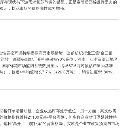
种高库存现状与下游需求复苏节奏的错配，正是春节后郑棉反弹乏力的
验证，棉花市场的价格弹性或将增强。
性宽松环境持续提振商品市场情绪。当前纺织行业正值“金三银
荷运转，新疆头部纱厂开机率保持90%高位，河南、江浙及沿江地区
，国家棉花市场监测系统数据显示，以667.6万吨预估产量为基准，
万吨），较近4年均值增长7.7%（+26.6万吨），销售进度55.80%，
暖订单增量明显，企业成品库存处于低位；另一方面，高支纱需
价格指数维持21100元/吨平台震荡，但多数企业对旺季延续性持
。这种“高开工、弱补库”的背离格局，实质是企业在政策预期与市场