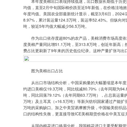
本年度美棉出口表现持续低迷，出口数据长期低于历史同
均值，直至2月中旬国际棉价跌至近5年新低，在价格洼地
年度均值。美国农业部最新统计显示，截至3月6日，2024/
8.97%，累计装运量124.3万吨，装运率52.43%。但纵
吨，较近5年均值大幅减少56.5万吨。
作为出口依存度超80%的农产品，美棉消费市场高度依
度美棉产量同比增51.1万吨，至313.8万吨，创近年新高；
费占比更刷新了9年来的历史低位纪录。这种产量扩张与出
图为美棉出口占比
从出口市场结构分析，中国采购量的大幅萎缩是本年度美棉出
约进口美棉仅19.3万吨，同比锐减80.70%（去年同期为94
吨，同比回落79.12%（去年同期63.7万吨），占总装运量的
万吨）及土耳其（+16.5万吨）等新兴纺织国家通过产能扩张
万吨的采购缺口。加之中美贸易摩擦升级，中国输美纺织品
口的结构性失衡，更直接导致ICE美棉期货价格在中美互征
从国内棉花进口格局分析，我国棉花进口主要受配额管理