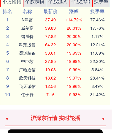
个股跌幅
个股流入
个股流出
换手率
个股涨幅
排名
名称
最新价
涨幅
换手率
1
N津富
37.49
114.72%
77.46%
2
威尔高
39.83
20.01%
17.76%
3
锴威特
77.82
20.00%
1.17%
4
科翔股份
64.32
20.00%
12.21%
5
蜀道装备
33.61
19.99%
11.69%
6
中巨芯
27.85
19.99%
32.20%
7
广哈通信
19.03
19.99%
5.84%
8
欣天科技
18.02
19.97%
28.44%
9
飞天诚信
12.56
19.96%
8.49%
10
任子行
7.16
19.93%
31.42%
沪深京行情 实时轮播