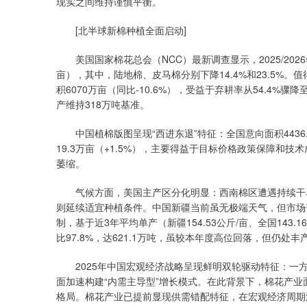
现实之间维持谨慎平衡。
[北半球新棉种植全面启动]
美国国家棉花总会（NCC）最新调查显示，2025/2026年
亩），其中，陆地棉、皮马棉分别下降14.4%和23.5%。
积6070万亩（同比-10.6%），受益于弃耕率从54.4%骤
产维持318万吨基准。
中国植棉版图呈现“西进东退”特征：全国意向面积4436.6
19.3万亩（+1.5%），主要得益于目标价格政策保障和技
萎缩。
气候方面，美国主产区分化明显：西南棉区遭遇持续干旱
则延续适宜种植条件。中国新疆当前虽无极端天气，但市场普
制，基于近3年平均单产（新疆154.53公斤/亩、全国143.
比97.8%，达621.1万吨，虽较本年度高位回落，但仍处丰
2025年中国宏观经济战略呈现鲜明双轮驱动特征：一方
面加速构建“内需主导型”增长模式。在此背景下，棉花产业
格局。棉花产业已提前显现供需错配特征，在宏观经济周期