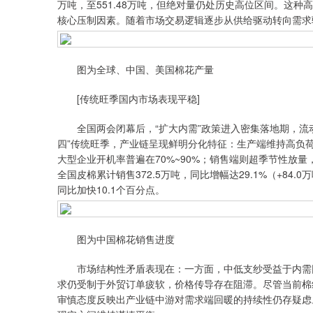
万吨，至551.48万吨，但绝对量仍处历史高位区间。这
核心压制因素。随着市场交易逻辑逐步从供给驱动转向需求
图为全球、中国、美国棉花产量
[传统旺季国内市场表现平稳]
全国两会闭幕后，“扩大内需”政策进入密集落地期，流动
四”传统旺季，产业链呈现鲜明分化特征：生产端维持高负
大型企业开机率普遍在70%~90%；销售端则超季节性放量
全国皮棉累计销售372.5万吨，同比增幅达29.1%（+84.0
同比加快10.1个百分点。
图为中国棉花销售进度
市场结构性矛盾表现在：一方面，中低支纱受益于内需回
求仍受制于外贸订单疲软，价格传导存在阻滞。尽管当前棉纱
审慎态度反映出产业链中游对需求端回暖的持续性仍存疑虑