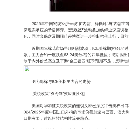
深证成指
14110.12
.92
0.57%
-34.08
-0
2025年中国宏观经济呈现“扩内需、稳循环”与“内需主
需现实承压的矛盾博弈。宏观经济波动叠加纺织业深度调整
化，同时套保盘及期现价差博弈进一步抑制棉价上行，目前
近期国际棉花市场呈现剧烈波动，ICE美棉期货经历“过
累，主力合约一度跌至63.24美分/磅的四年低位；随后
制于内外价差高企及下游“金三银四”旺季预期不足，反弹动
图为郑棉与ICE美棉主力合约走势
[关税政策“双刃剑”效应显性化]
美国对华加征关税政策的连锁反应已深度冲击美棉出口格
024/2025年度中国进口外棉的市场份额加速向巴西、澳
口期有限，难以扭转结构性流失趋势。