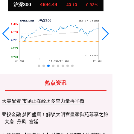
北证50
1134.24
11.37
1.01%
热点资讯
天美配资 市场正在经历多空力量再平衡
亚投金融 梦回盛唐！解锁大明宫皇家御苑尊享之旅
_大唐_丹凤_宫廷