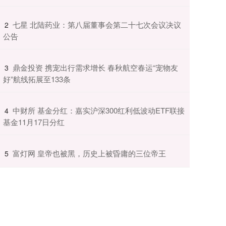
​七星 北陆药业：第八届董事会第二十七次会议决议
2
公告
​鼎金投资 携宠出行需求增长 春秋航空春运“宠物友
3
好”航线拓展至133条
​中财所 基金分红：嘉实沪深300红利低波动ETF联接
4
基金11月17日分红
​富灯网 皇帝也被黑，历史上被昏庸的三位帝王
5