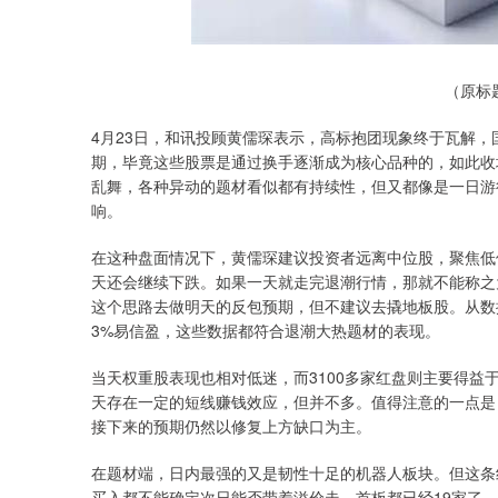
深证成指
14311.01
39.68
1.02%
200.89
（原标
4月23日，和讯投顾黄儒琛表示，高标抱团现象终于瓦解
期，毕竟这些股票是通过换手逐渐成为核心品种的，如此收
乱舞，各种异动的题材看似都有持续性，但又都像是一日游
响。
在这种盘面情况下，黄儒琛建议投资者远离中位股，聚焦低
天还会继续下跌。如果一天就走完退潮行情，那就不能称之
这个思路去做明天的反包预期，但不建议去撬地板股。从数
3%易信盈，这些数据都符合退潮大热题材的表现。
当天权重股表现也相对低迷，而3100多家红盘则主要得
天存在一定的短线赚钱效应，但并不多。值得注意的一点是
接下来的预期仍然以修复上方缺口为主。
在题材端，日内最强的又是韧性十足的机器人板块。但这条
买入都不能确定次日能否带着溢价走。首板都已经19家了