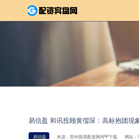
易信盈 和讯投顾黄儒琛：高标抱团现
易信盈
来源：郑州股票配资网APP下载
网站：