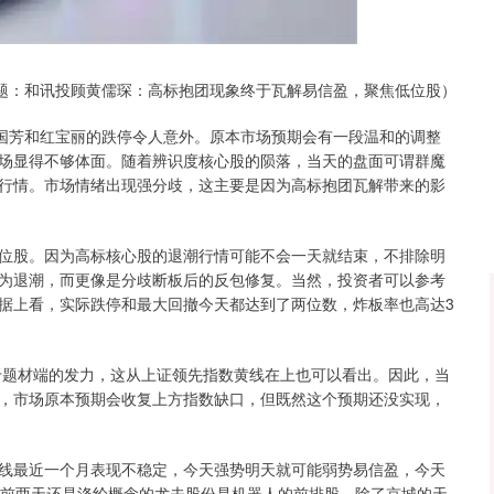
沪深300
4694.44
1.42%
43.13
0.93%
题：和讯投顾黄儒琛：高标抱团现象终于瓦解易信盈，聚焦低位股）
，国芳和红宝丽的跌停令人意外。原本市场预期会有一段温和的调整
场显得不够体面。随着辨识度核心股的陨落，当天的盘面可谓群魔
行情。市场情绪出现强分歧，这主要是因为高标抱团瓦解带来的影
位股。因为高标核心股的退潮行情可能不会一天就结束，不排除明
为退潮，而更像是分歧断板后的反包修复。当然，投资者可以参考
据上看，实际跌停和最大回撤今天都达到了两位数，炸板率也高达3
益于题材端的发力，这从上证领先指数黄线在上也可以看出。因此，当
，市场原本预期会收复上方指数缺口，但既然这个预期还没实现，
线最近一个月表现不稳定，今天强势明天就可能弱势易信盈，今天
，前两天还是涤纶概念的尤夫股份是机器人的前排股。除了京城的天