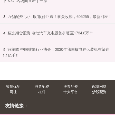
甲“K.O.”名场面直击｜一探
​力创配资 “大牛股”股价巨震！事关收购，605255，最新回应！
3
​精选期货配资 电动汽车充电设施扩张至1734.8万个
4
​98策略 中国核能行业协会：2030年我国核电在运装机有望达
5
1.1亿千瓦
智慧优配
股票配资
股票配资
配资网络
网址
杠杆
十大平台
炒股配资
友情链接：